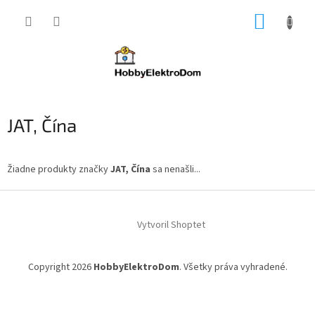
Prejsť
NÁKUP
na
obsah
KOŠÍK
JAT, Čína
Žiadne produkty značky
JAT, Čína
sa nenašli...
Z
á
Vytvoril Shoptet
p
ä
t
Copyright 2026
HobbyElektroDom
. Všetky práva vyhradené.
i
e