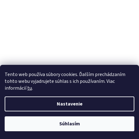
Tento web používa súbory cookies. Ďalším prechádzaním
tohto webu vyjadrujete súhlas s ich používaním. Viac
informácií
tu
.
Nastavenie
Súhlasím