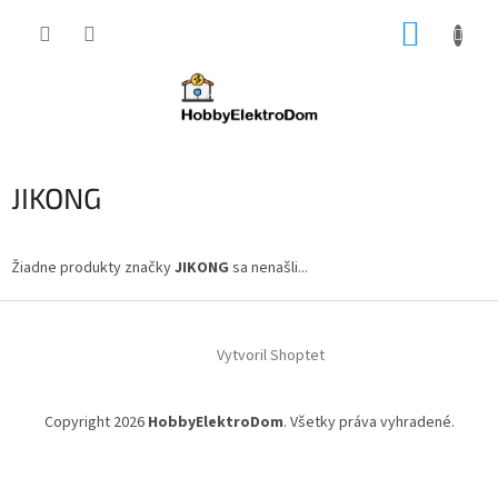
Prejsť
NÁKUP
na
obsah
KOŠÍK
JIKONG
Žiadne produkty značky
JIKONG
sa nenašli...
Z
á
Vytvoril Shoptet
p
ä
t
Copyright 2026
HobbyElektroDom
. Všetky práva vyhradené.
i
e