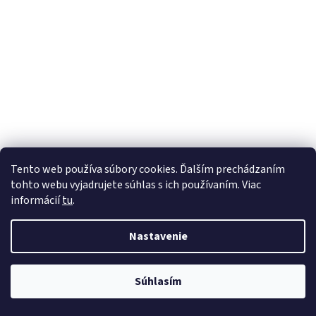
Tento web používa súbory cookies. Ďalším prechádzaním
tohto webu vyjadrujete súhlas s ich používaním. Viac
informácií
tu
.
Nastavenie
Súhlasím