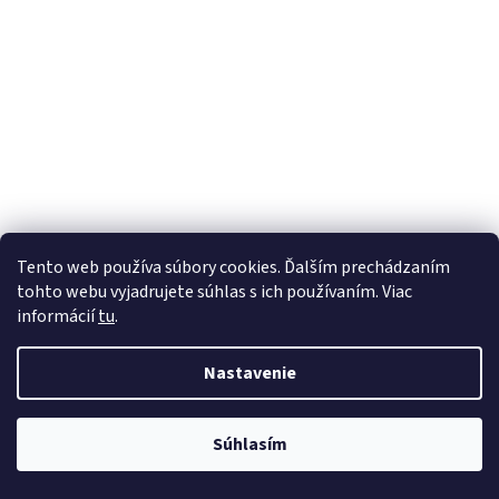
Tento web používa súbory cookies. Ďalším prechádzaním
tohto webu vyjadrujete súhlas s ich používaním. Viac
informácií
tu
.
Nastavenie
Súhlasím