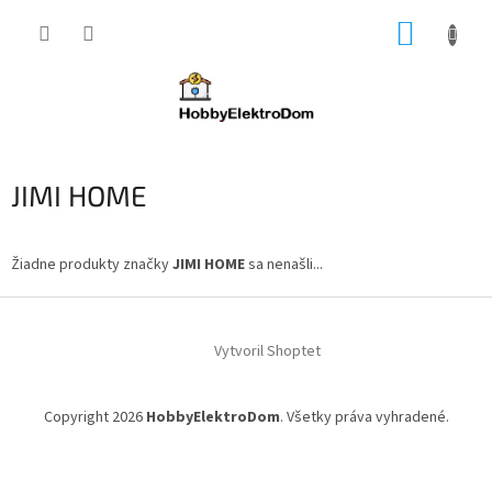
Prejsť
NÁKUP
na
obsah
KOŠÍK
JIMI HOME
Žiadne produkty značky
JIMI HOME
sa nenašli...
Z
á
Vytvoril Shoptet
p
ä
t
Copyright 2026
HobbyElektroDom
. Všetky práva vyhradené.
i
e