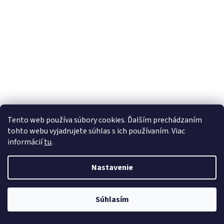
Tento web používa súbory cookies. Ďalším prechádzaním
tohto webu vyjadrujete súhlas s ich používaním. Viac
informácií
tu
.
Nastavenie
Súhlasím