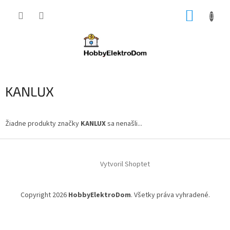
Prejsť
NÁKUP
na
obsah
KOŠÍK
KANLUX
Žiadne produkty značky
KANLUX
sa nenašli...
Z
á
Vytvoril Shoptet
p
ä
t
Copyright 2026
HobbyElektroDom
. Všetky práva vyhradené.
i
e