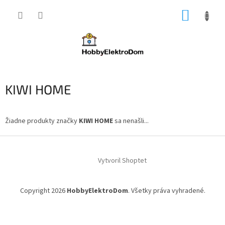
Prejsť
NÁKUP
na
obsah
KOŠÍK
KIWI HOME
Žiadne produkty značky
KIWI HOME
sa nenašli...
Z
á
Vytvoril Shoptet
p
ä
t
Copyright 2026
HobbyElektroDom
. Všetky práva vyhradené.
i
e