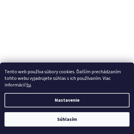
Tento web používa súbory cookies. Ďalším prechádzaním
tohto webu vyjadrujete súhlas s ich používaním. Viac
informácií
tu
.
Nastavenie
Súhlasím