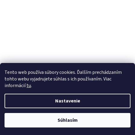
Tento web používa súbory cookies. Ďalším prechádzaním
tohto webu vyjadrujete súhlas s ich používaním. Viac
informácií
tu
.
Nastavenie
Súhlasím