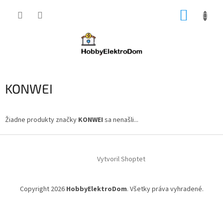
Prejsť
NÁKUP
na
obsah
KOŠÍK
KONWEI
Žiadne produkty značky
KONWEI
sa nenašli...
Z
á
Vytvoril Shoptet
p
ä
t
Copyright 2026
HobbyElektroDom
. Všetky práva vyhradené.
i
e