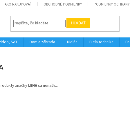
AKO NAKUPOVAŤ
OBCHODNÉ PODMIENKY
PODMIENKY OCHRANY
HĽADAŤ
video, SAT
Dom a záhrada
Dielňa
Biela technika
En
A
produkty značky
LENA
sa nenašli...