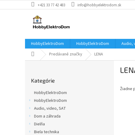
Prejsť
+421 33 77 42 483
info@hobbyelektrodom.sk
na
obsah
HobbyElektroDom
HobbyElektroDom
Audio, 
Domov
Predávané značky
LENA
B
LEN
o
Preskočiť
č
Kategórie
kategórie
n
Žiadne 
ý
HobbyElektroDom
p
HobbyElektroDom
a
Audio, video, SAT
n
e
Dom a záhrada
l
Dielňa
Biela technika