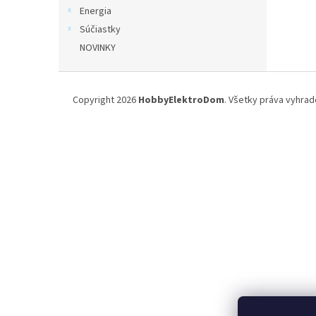
Energia
Súčiastky
NOVINKY
Z
á
Copyright 2026
HobbyElektroDom
. Všetky práva vyhrad
p
ä
t
i
e