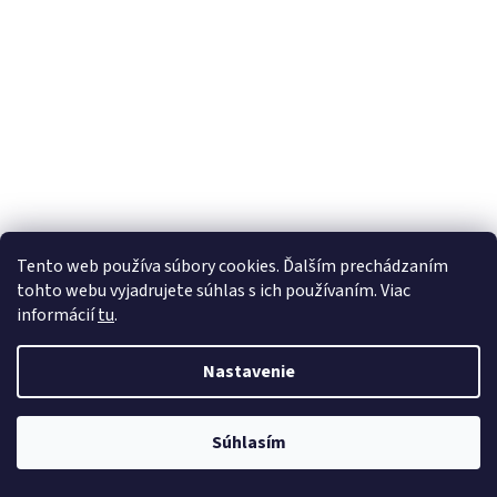
Tento web používa súbory cookies. Ďalším prechádzaním
tohto webu vyjadrujete súhlas s ich používaním. Viac
informácií
tu
.
Nastavenie
Súhlasím