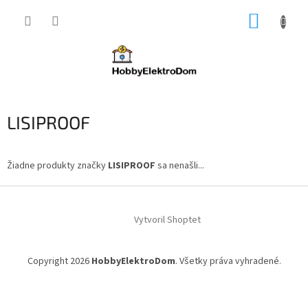
Prejsť
NÁKUP
na
obsah
KOŠÍK
LISIPROOF
Žiadne produkty značky
LISIPROOF
sa nenašli...
Z
á
Vytvoril Shoptet
p
ä
t
Copyright 2026
HobbyElektroDom
. Všetky práva vyhradené.
i
e