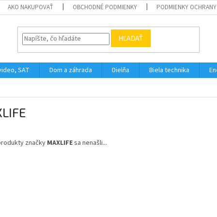
AKO NAKUPOVAŤ
OBCHODNÉ PODMIENKY
PODMIENKY OCHRANY
HĽADAŤ
video, SAT
Dom a záhrada
Dielňa
Biela technika
En
LIFE
produkty značky
MAXLIFE
sa nenašli...