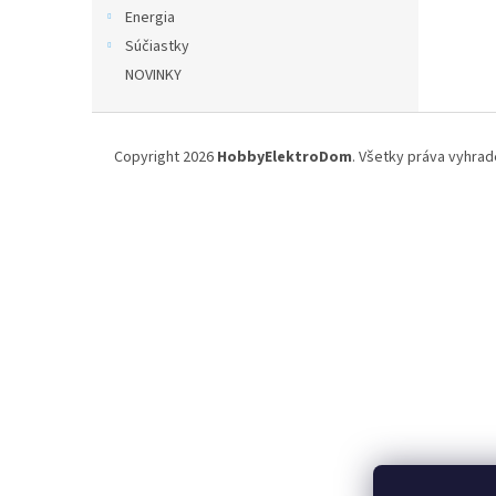
Energia
Súčiastky
NOVINKY
Z
á
Copyright 2026
HobbyElektroDom
. Všetky práva vyhrad
p
ä
t
i
e