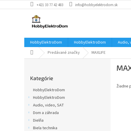
Prejsť
+421 33 77 42 483
info@hobbyelektrodom.sk
na
obsah
HobbyElektroDom
HobbyElektroDom
Audio, 
Domov
Predávané značky
MAXLIFE
B
MAX
o
Preskočiť
č
Kategórie
kategórie
n
Žiadne 
ý
HobbyElektroDom
p
HobbyElektroDom
a
Audio, video, SAT
n
e
Dom a záhrada
l
Dielňa
Biela technika