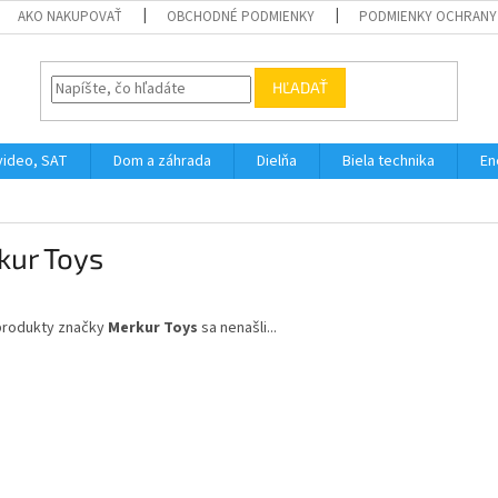
AKO NAKUPOVAŤ
OBCHODNÉ PODMIENKY
PODMIENKY OCHRANY
HĽADAŤ
video, SAT
Dom a záhrada
Dielňa
Biela technika
En
kur Toys
produkty značky
Merkur Toys
sa nenašli...