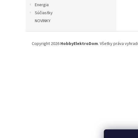
Energia
Súčiastky
NOVINKY
Z
á
Copyright 2026
HobbyElektroDom
. Všetky práva vyhrad
p
ä
t
i
e