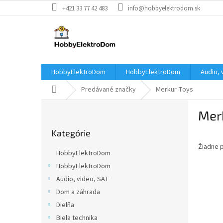
Prejsť
+421 33 77 42 483
info@hobbyelektrodom.sk
na
obsah
HobbyElektroDom
HobbyElektroDom
Audio, 
Domov
Predávané značky
Merkur Toys
B
Mer
o
Preskočiť
č
Kategórie
kategórie
n
Žiadne 
ý
HobbyElektroDom
p
HobbyElektroDom
a
Audio, video, SAT
n
e
Dom a záhrada
l
Dielňa
Biela technika