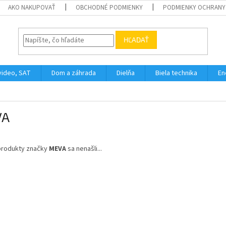
AKO NAKUPOVAŤ
OBCHODNÉ PODMIENKY
PODMIENKY OCHRANY
HĽADAŤ
video, SAT
Dom a záhrada
Dielňa
Biela technika
En
VA
produkty značky
MEVA
sa nenašli...