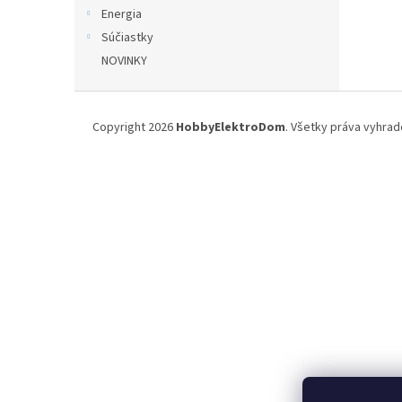
Energia
Súčiastky
NOVINKY
Z
á
Copyright 2026
HobbyElektroDom
. Všetky práva vyhrad
p
ä
t
i
e