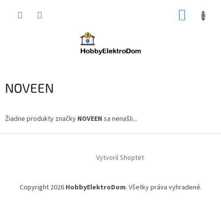
Prejsť
NÁKUP
na
obsah
KOŠÍK
NOVEEN
Žiadne produkty značky
NOVEEN
sa nenašli...
Z
á
Vytvoril Shoptet
p
ä
t
Copyright 2026
HobbyElektroDom
. Všetky práva vyhradené.
i
e