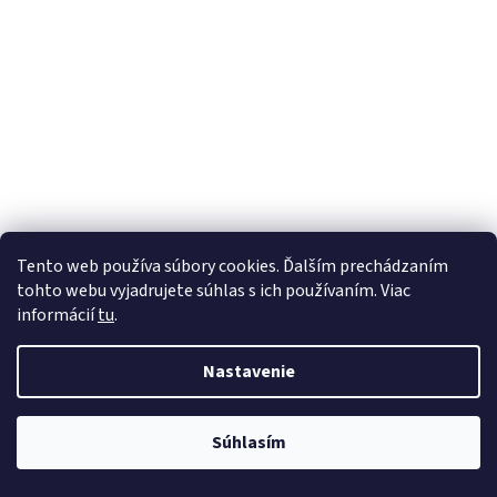
Tento web používa súbory cookies. Ďalším prechádzaním
tohto webu vyjadrujete súhlas s ich používaním. Viac
informácií
tu
.
Nastavenie
Súhlasím