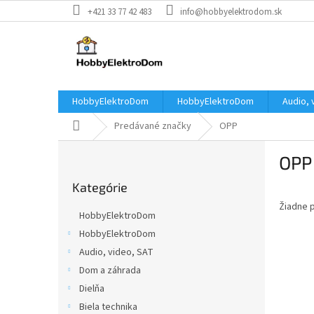
Prejsť
+421 33 77 42 483
info@hobbyelektrodom.sk
na
obsah
HobbyElektroDom
HobbyElektroDom
Audio, 
Domov
Predávané značky
OPP
B
OPP
o
Preskočiť
č
Kategórie
kategórie
n
Žiadne 
ý
HobbyElektroDom
p
HobbyElektroDom
a
Audio, video, SAT
n
e
Dom a záhrada
l
Dielňa
Biela technika