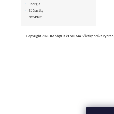
Energia
Súčiastky
NOVINKY
Z
á
Copyright 2026
HobbyElektroDom
. Všetky práva vyhrad
p
ä
t
i
e