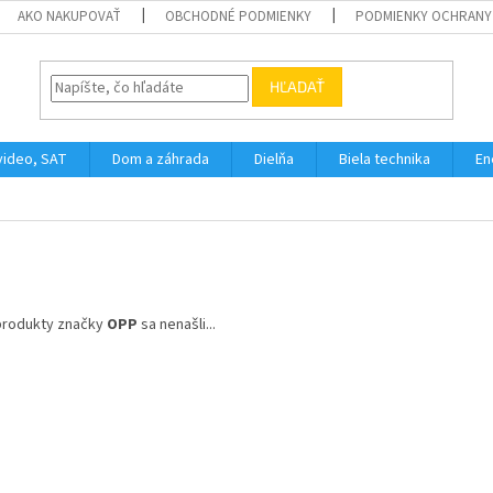
AKO NAKUPOVAŤ
OBCHODNÉ PODMIENKY
PODMIENKY OCHRANY
HĽADAŤ
video, SAT
Dom a záhrada
Dielňa
Biela technika
En
produkty značky
OPP
sa nenašli...