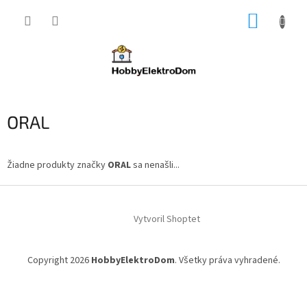
Prejsť
NÁKUP
na
obsah
KOŠÍK
ORAL
Žiadne produkty značky
ORAL
sa nenašli...
Z
á
Vytvoril Shoptet
p
ä
t
Copyright 2026
HobbyElektroDom
. Všetky práva vyhradené.
i
e