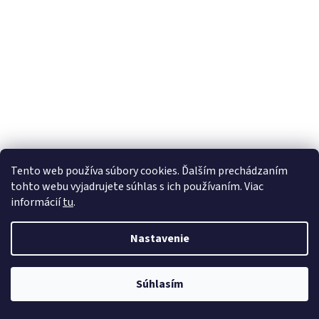
Tento web používa súbory cookies. Ďalším prechádzaním
tohto webu vyjadrujete súhlas s ich používaním. Viac
informácií
tu
.
Nastavenie
Súhlasím