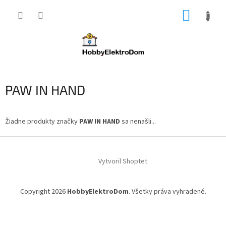
Prejsť
NÁKUP
na
obsah
KOŠÍK
PAW IN HAND
Žiadne produkty značky
PAW IN HAND
sa nenašli...
Z
á
Vytvoril Shoptet
p
ä
t
Copyright 2026
HobbyElektroDom
. Všetky práva vyhradené.
i
e