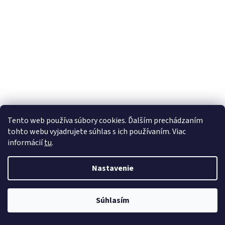
Tento web používa súbory cookies. Ďalším prechádzaním
tohto webu vyjadrujete súhlas s ich používaním. Viac
informácií
tu
.
Nastavenie
Súhlasím