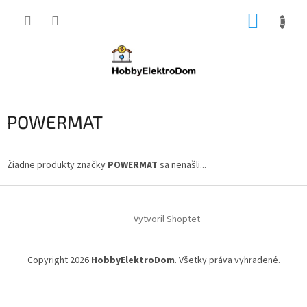
Prejsť
NÁKUP
na
obsah
KOŠÍK
POWERMAT
Žiadne produkty značky
POWERMAT
sa nenašli...
Z
á
Vytvoril Shoptet
p
ä
t
Copyright 2026
HobbyElektroDom
. Všetky práva vyhradené.
i
e