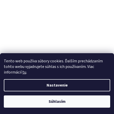
Tento web používa súbory cookies. Ďalším prechádzaním
tohto webu vyjadrujete súhlas s ich používaním. Viac
informácií
tu
.
Nastavenie
Súhlasím