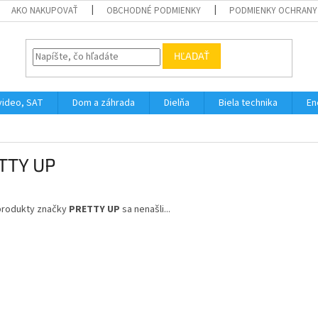
AKO NAKUPOVAŤ
OBCHODNÉ PODMIENKY
PODMIENKY OCHRANY
HĽADAŤ
video, SAT
Dom a záhrada
Dielňa
Biela technika
En
TTY UP
produkty značky
PRETTY UP
sa nenašli...