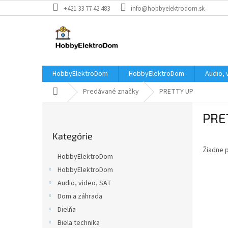
Prejsť
+421 33 77 42 483
info@hobbyelektrodom.sk
na
obsah
HobbyElektroDom
HobbyElektroDom
Audio, 
Domov
Predávané značky
PRETTY UP
B
PRE
o
Preskočiť
č
Kategórie
kategórie
n
Žiadne 
ý
HobbyElektroDom
p
HobbyElektroDom
a
Audio, video, SAT
n
e
Dom a záhrada
l
Dielňa
Biela technika