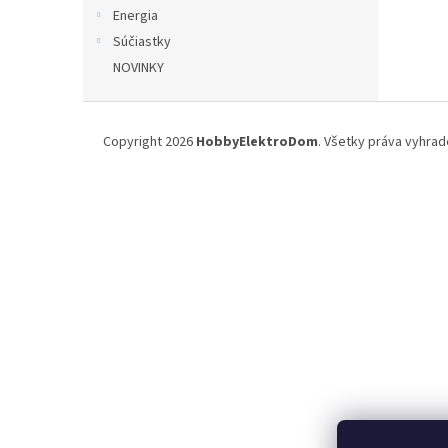
Energia
Súčiastky
NOVINKY
Z
á
Copyright 2026
HobbyElektroDom
. Všetky práva vyhrad
p
ä
t
i
e