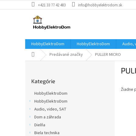
Prejsť
+421 33 77 42 483
info@hobbyelektrodom.sk
na
obsah
HobbyElektroDom
HobbyElektroDom
Audio, 
Domov
Predávané značky
PULLER MICRO
B
PUL
o
Preskočiť
č
Kategórie
kategórie
n
Žiadne 
ý
HobbyElektroDom
p
HobbyElektroDom
a
Audio, video, SAT
n
e
Dom a záhrada
l
Dielňa
Biela technika