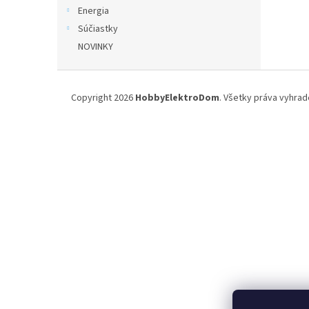
Energia
Súčiastky
NOVINKY
Z
á
Copyright 2026
HobbyElektroDom
. Všetky práva vyhrad
p
ä
t
i
e