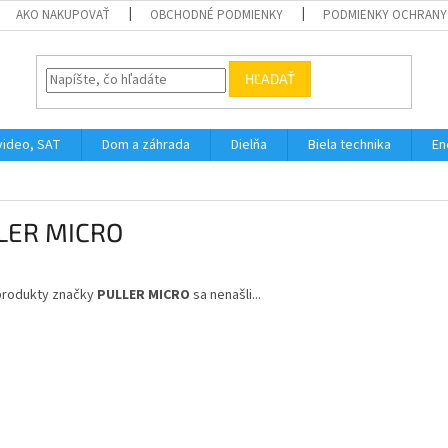
AKO NAKUPOVAŤ
OBCHODNÉ PODMIENKY
PODMIENKY OCHRANY
HĽADAŤ
video, SAT
Dom a záhrada
Dielňa
Biela technika
En
LER MICRO
produkty značky
PULLER MICRO
sa nenašli...