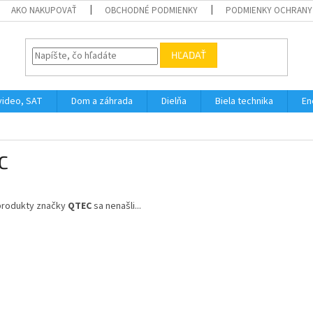
AKO NAKUPOVAŤ
OBCHODNÉ PODMIENKY
PODMIENKY OCHRANY
HĽADAŤ
video, SAT
Dom a záhrada
Dielňa
Biela technika
En
C
produkty značky
QTEC
sa nenašli...