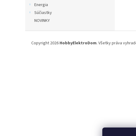
Energia
Súčiastky
NOVINKY
Z
á
Copyright 2026
HobbyElektroDom
. Všetky práva vyhrad
p
ä
t
i
e