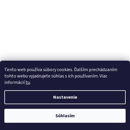
Tento web používa súbory cookies. Ďalším prechádzaním
tohto webu vyjadrujete súhlas s ich používaním. Viac
informácií
tu
.
Nastavenie
Súhlasím