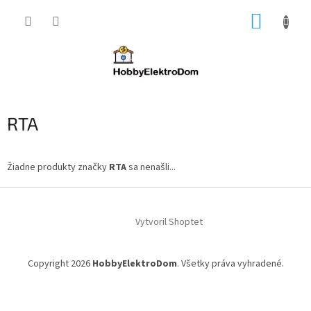
Prejsť
NÁKUP
na
obsah
KOŠÍK
RTA
Žiadne produkty značky
RTA
sa nenašli...
Z
á
Vytvoril Shoptet
p
ä
t
Copyright 2026
HobbyElektroDom
. Všetky práva vyhradené.
i
e