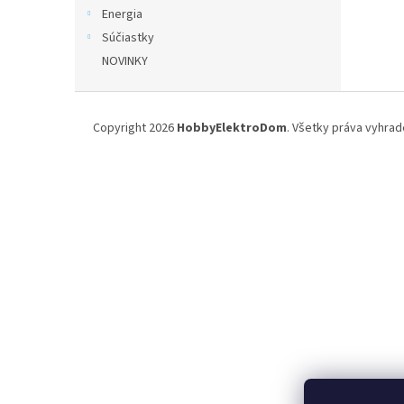
Energia
Súčiastky
NOVINKY
Z
á
Copyright 2026
HobbyElektroDom
. Všetky práva vyhrad
p
ä
t
i
e