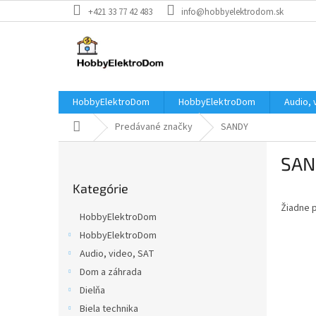
Prejsť
+421 33 77 42 483
info@hobbyelektrodom.sk
na
obsah
HobbyElektroDom
HobbyElektroDom
Audio, 
Domov
Predávané značky
SANDY
B
SAN
o
Preskočiť
č
Kategórie
kategórie
n
Žiadne 
ý
HobbyElektroDom
p
HobbyElektroDom
a
Audio, video, SAT
n
e
Dom a záhrada
l
Dielňa
Biela technika