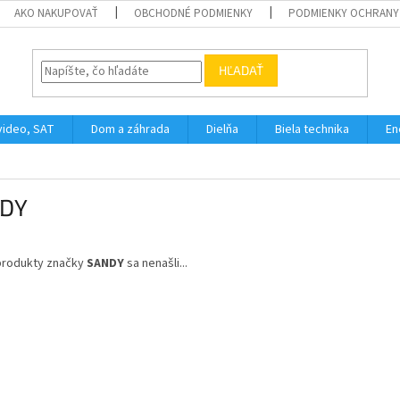
AKO NAKUPOVAŤ
OBCHODNÉ PODMIENKY
PODMIENKY OCHRANY
HĽADAŤ
video, SAT
Dom a záhrada
Dielňa
Biela technika
En
DY
produkty značky
SANDY
sa nenašli...