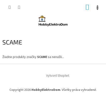
Prejsť
NÁKUP
na
obsah
KOŠÍK
SCAME
Žiadne produkty značky
SCAME
sa nenašli...
Z
á
Vytvoril Shoptet
p
ä
t
Copyright 2026
HobbyElektroDom
. Všetky práva vyhradené.
i
e