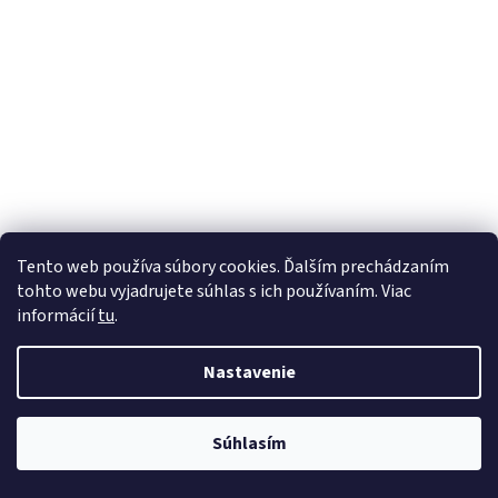
Tento web používa súbory cookies. Ďalším prechádzaním
tohto webu vyjadrujete súhlas s ich používaním. Viac
informácií
tu
.
Nastavenie
Súhlasím