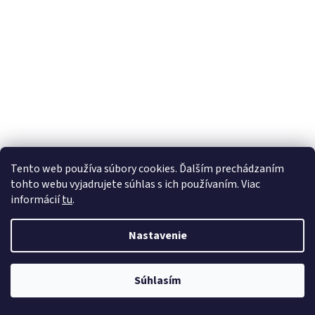
Tento web používa súbory cookies. Ďalším prechádzaním
tohto webu vyjadrujete súhlas s ich používaním. Viac
informácií
tu
.
Nastavenie
Súhlasím