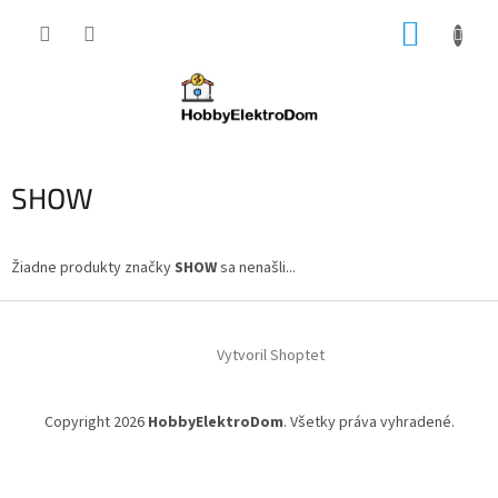
Prejsť
NÁKUP
na
obsah
KOŠÍK
SHOW
Žiadne produkty značky
SHOW
sa nenašli...
Z
á
Vytvoril Shoptet
p
ä
t
Copyright 2026
HobbyElektroDom
. Všetky práva vyhradené.
i
e