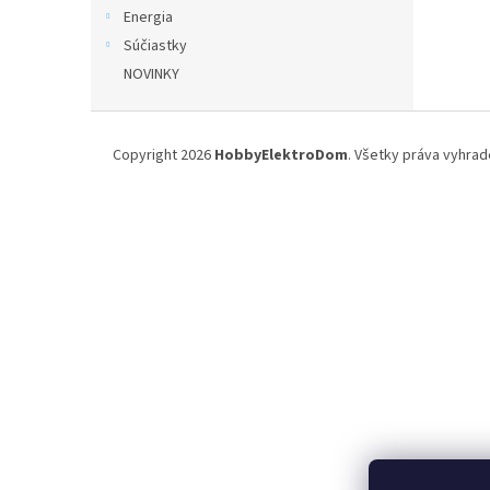
Energia
Súčiastky
NOVINKY
Z
á
Copyright 2026
HobbyElektroDom
. Všetky práva vyhrad
p
ä
t
i
e