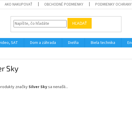
AKO NAKUPOVAŤ
OBCHODNÉ PODMIENKY
PODMIENKY OCHRANY
HĽADAŤ
video, SAT
Dom a záhrada
Dielňa
Biela technika
En
er Sky
produkty značky
Silver Sky
sa nenašli...