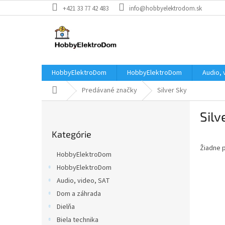
Prejsť
+421 33 77 42 483
info@hobbyelektrodom.sk
na
obsah
HobbyElektroDom
HobbyElektroDom
Audio, 
Domov
Predávané značky
Silver Sky
B
Silv
o
Preskočiť
č
Kategórie
kategórie
n
Žiadne 
ý
HobbyElektroDom
p
HobbyElektroDom
a
Audio, video, SAT
n
e
Dom a záhrada
l
Dielňa
Biela technika