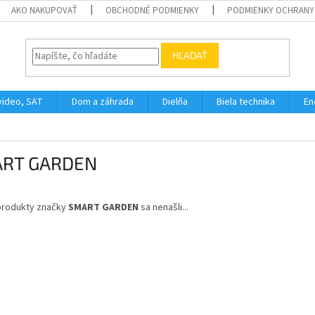
AKO NAKUPOVAŤ
OBCHODNÉ PODMIENKY
PODMIENKY OCHRANY
HĽADAŤ
video, SAT
Dom a záhrada
Dielňa
Biela technika
En
RT GARDEN
produkty značky
SMART GARDEN
sa nenašli...