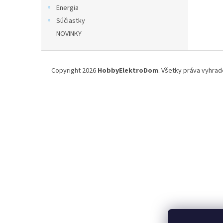
Energia
Súčiastky
NOVINKY
Z
á
Copyright 2026
HobbyElektroDom
. Všetky práva vyhrad
p
ä
t
i
e