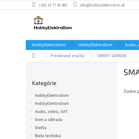
Prejsť
+421 33 77 42 483
info@hobbyelektrodom.sk
na
obsah
HobbyElektroDom
HobbyElektroDom
Audio, 
Domov
Predávané značky
SMART GARDEN
B
SMA
o
Preskočiť
č
Kategórie
kategórie
n
Žiadne 
ý
HobbyElektroDom
p
HobbyElektroDom
a
Audio, video, SAT
n
e
Dom a záhrada
l
Dielňa
Biela technika