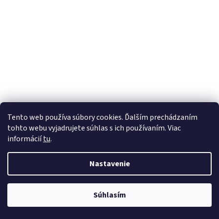
Tento web používa súbory cookies. Ďalším prechádzaním
tohto webu vyjadrujete súhlas s ich používaním. Viac
informácií
tu
.
Nastavenie
Súhlasím