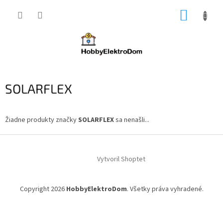
Prejsť
NÁKUP
na
obsah
KOŠÍK
SOLARFLEX
Žiadne produkty značky
SOLARFLEX
sa nenašli...
Z
á
Vytvoril Shoptet
p
ä
t
Copyright 2026
HobbyElektroDom
. Všetky práva vyhradené.
i
e