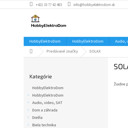
Prejsť
+421 33 77 42 483
info@hobbyelektrodom.sk
na
obsah
HobbyElektroDom
HobbyElektroDom
Audio, 
Domov
Predávané značky
SOLAX
B
SOL
o
Preskočiť
č
Kategórie
kategórie
n
Žiadne 
ý
HobbyElektroDom
p
HobbyElektroDom
a
Audio, video, SAT
n
e
Dom a záhrada
l
Dielňa
Biela technika