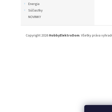
Energia
Súčiastky
NOVINKY
Z
á
Copyright 2026
HobbyElektroDom
. Všetky práva vyhrad
p
ä
t
i
e