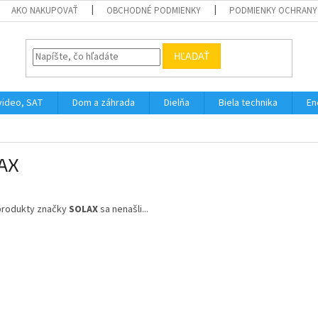
AKO NAKUPOVAŤ
OBCHODNÉ PODMIENKY
PODMIENKY OCHRANY
HĽADAŤ
video, SAT
Dom a záhrada
Dielňa
Biela technika
En
AX
produkty značky
SOLAX
sa nenašli...