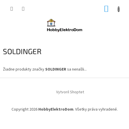
Prejsť
NÁKUP
na
obsah
KOŠÍK
SOLDINGER
Žiadne produkty značky
SOLDINGER
sa nenašli...
Z
á
Vytvoril Shoptet
p
ä
t
Copyright 2026
HobbyElektroDom
. Všetky práva vyhradené.
i
e