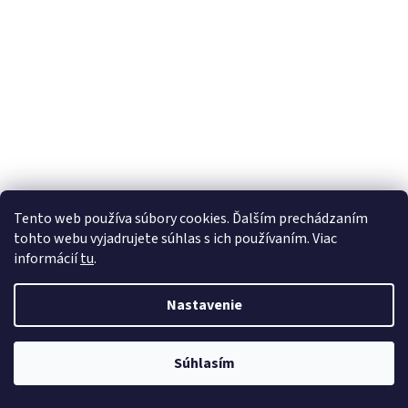
Tento web používa súbory cookies. Ďalším prechádzaním
tohto webu vyjadrujete súhlas s ich používaním. Viac
informácií
tu
.
Nastavenie
Súhlasím