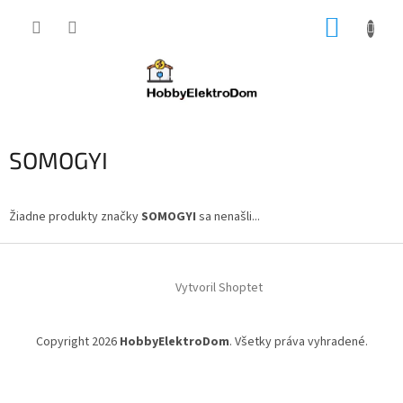
Prejsť
NÁKUP
na
obsah
KOŠÍK
SOMOGYI
Žiadne produkty značky
SOMOGYI
sa nenašli...
Z
á
Vytvoril Shoptet
p
ä
t
Copyright 2026
HobbyElektroDom
. Všetky práva vyhradené.
i
e