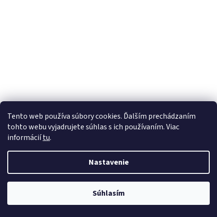
Tento web používa súbory cookies. Ďalším prechádzaním
tohto webu vyjadrujete súhlas s ich používaním. Viac
informácií
tu
.
Nastavenie
Súhlasím