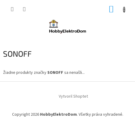
Prejsť
NÁKUP
na
obsah
KOŠÍK
SONOFF
Žiadne produkty značky
SONOFF
sa nenašli...
Z
á
Vytvoril Shoptet
p
ä
t
Copyright 2026
HobbyElektroDom
. Všetky práva vyhradené.
i
e