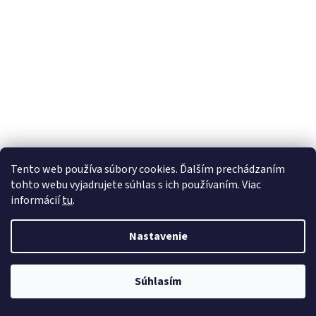
Tento web používa súbory cookies. Ďalším prechádzaním
tohto webu vyjadrujete súhlas s ich používaním. Viac
informácií
tu
.
Nastavenie
Súhlasím