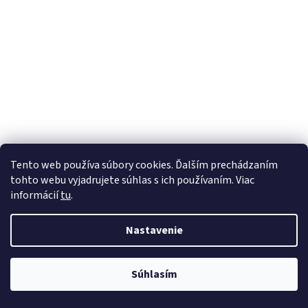
Tento web používa súbory cookies. Ďalším prechádzaním
tohto webu vyjadrujete súhlas s ich používaním. Viac
informácií
tu
.
Nastavenie
Súhlasím