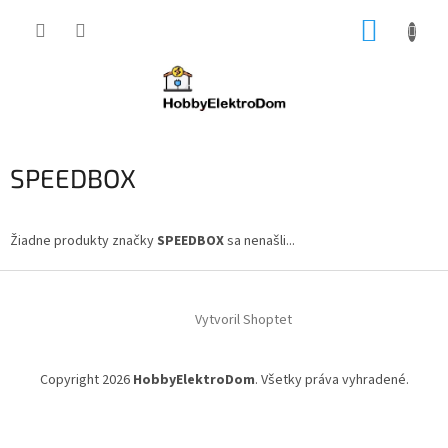
Prejsť
NÁKUP
na
obsah
KOŠÍK
SPEEDBOX
Žiadne produkty značky
SPEEDBOX
sa nenašli...
Z
á
Vytvoril Shoptet
p
ä
t
Copyright 2026
HobbyElektroDom
. Všetky práva vyhradené.
i
e