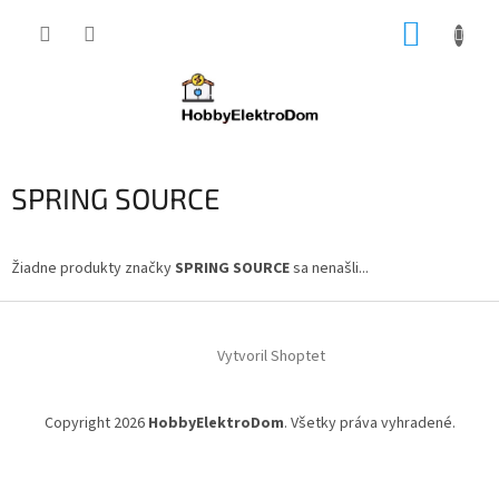
Prejsť
NÁKUP
na
obsah
KOŠÍK
SPRING SOURCE
Žiadne produkty značky
SPRING SOURCE
sa nenašli...
Z
á
Vytvoril Shoptet
p
ä
t
Copyright 2026
HobbyElektroDom
. Všetky práva vyhradené.
i
e