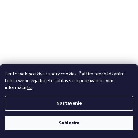
Tento web používa súbory cookies. Ďalším prechádzaním
tohto webu vyjadrujete súhlas s ich používaním. Viac
informácií
tu
.
Nastavenie
Súhlasím