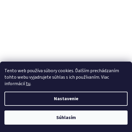
Tento web používa súbory cookies. Ďalším prechádzaním
tohto webu vyjadrujete súhlas s ich používaním. Viac
informácií
tu
.
Nastavenie
Súhlasím