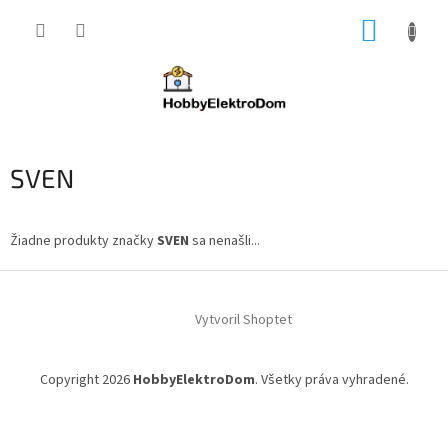
Prejsť
NÁKUP
na
obsah
KOŠÍK
SVEN
Žiadne produkty značky
SVEN
sa nenašli...
Z
á
Vytvoril Shoptet
p
ä
t
Copyright 2026
HobbyElektroDom
. Všetky práva vyhradené.
i
e