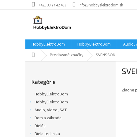
Prejsť
+421 33 77 42 483
info@hobbyelektrodom.sk
na
obsah
HobbyElektroDom
HobbyElektroDom
Audio, 
Domov
Predávané značky
SVENSSON
B
SVE
o
Preskočiť
č
Kategórie
kategórie
n
Žiadne 
ý
HobbyElektroDom
p
HobbyElektroDom
a
Audio, video, SAT
n
e
Dom a záhrada
l
Dielňa
Biela technika