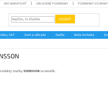
AKO NAKUPOVAŤ
OBCHODNÉ PODMIENKY
PODMIENKY OCHRANY
HĽADAŤ
video, SAT
Dom a záhrada
Dielňa
Biela technika
En
NSSON
produkty značky
SVENSSON
sa nenašli...