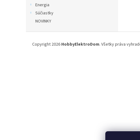
Energia
Súčiastky
NOVINKY
Z
á
Copyright 2026
HobbyElektroDom
. Všetky práva vyhrad
p
ä
t
i
e