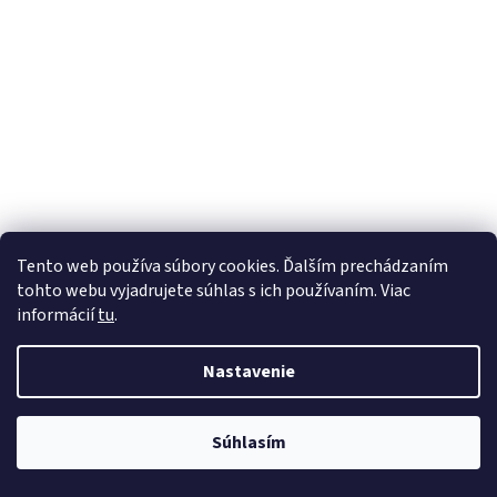
Tento web používa súbory cookies. Ďalším prechádzaním
tohto webu vyjadrujete súhlas s ich používaním. Viac
informácií
tu
.
Nastavenie
Súhlasím