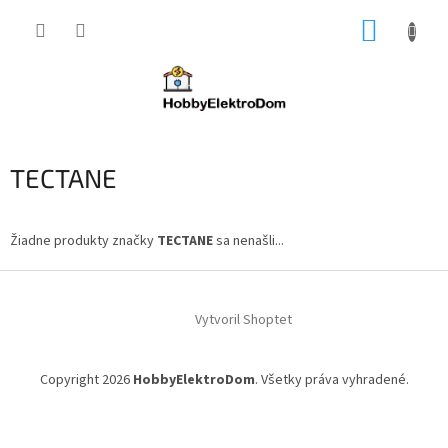
Prejsť
NÁKUP
na
obsah
KOŠÍK
TECTANE
Žiadne produkty značky
TECTANE
sa nenašli...
Z
á
Vytvoril Shoptet
p
ä
t
Copyright 2026
HobbyElektroDom
. Všetky práva vyhradené.
i
e