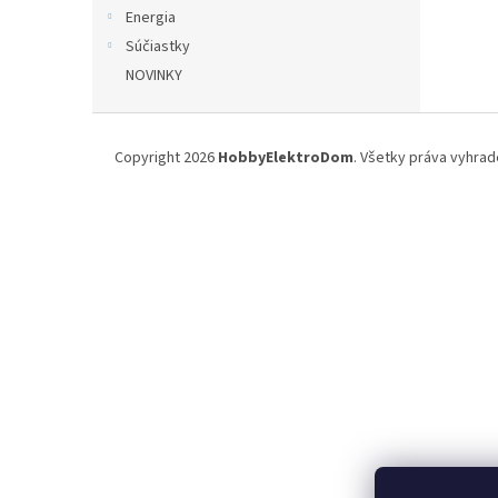
Energia
Súčiastky
NOVINKY
Z
á
Copyright 2026
HobbyElektroDom
. Všetky práva vyhrad
p
ä
t
i
e