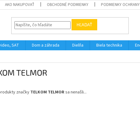
AKO NAKUPOVAŤ
OBCHODNÉ PODMIENKY
PODMIENKY OCHRANY
HĽADAŤ
video, SAT
Dom a záhrada
Dielňa
Biela technika
En
KOM TELMOR
produkty značky
TELKOM TELMOR
sa nenašli...