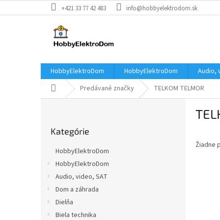
Prejsť
+421 33 77 42 483
info@hobbyelektrodom.sk
na
obsah
HobbyElektroDom
HobbyElektroDom
Audio, 
Domov
Predávané značky
TELKOM TELMOR
B
TEL
o
Preskočiť
č
Kategórie
kategórie
n
Žiadne 
ý
HobbyElektroDom
p
HobbyElektroDom
a
Audio, video, SAT
n
e
Dom a záhrada
l
Dielňa
Biela technika