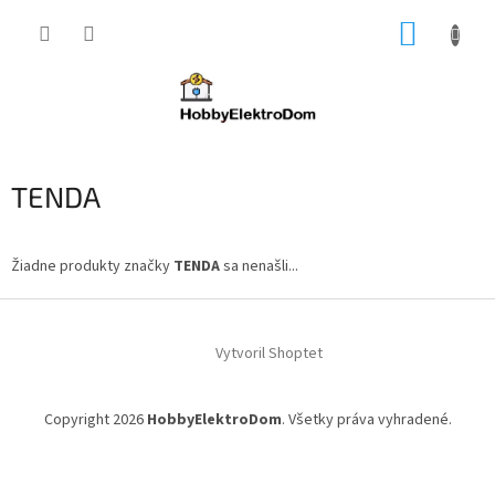
Prejsť
NÁKUP
na
obsah
KOŠÍK
TENDA
Žiadne produkty značky
TENDA
sa nenašli...
Z
á
Vytvoril Shoptet
p
ä
t
Copyright 2026
HobbyElektroDom
. Všetky práva vyhradené.
i
e