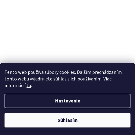
Tento web používa súbory cookies. Ďalším prechádzaním
tohto webu vyjadrujete súhlas s ich používaním. Viac
informácií
tu
.
Nastavenie
Súhlasím