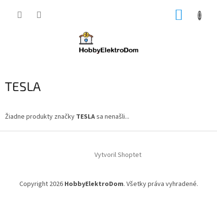
Prejsť
NÁKUP
na
obsah
KOŠÍK
TESLA
Žiadne produkty značky
TESLA
sa nenašli...
Z
á
Vytvoril Shoptet
p
ä
t
Copyright 2026
HobbyElektroDom
. Všetky práva vyhradené.
i
e