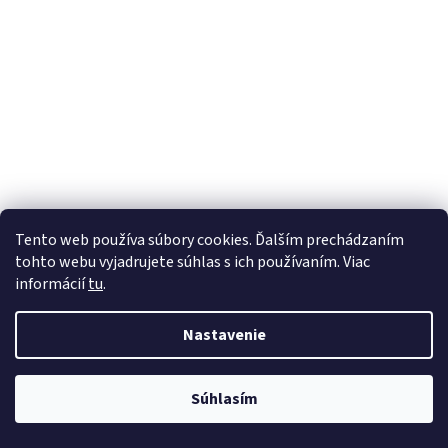
Tento web používa súbory cookies. Ďalším prechádzaním
tohto webu vyjadrujete súhlas s ich používaním. Viac
informácií
tu
.
Nastavenie
Súhlasím