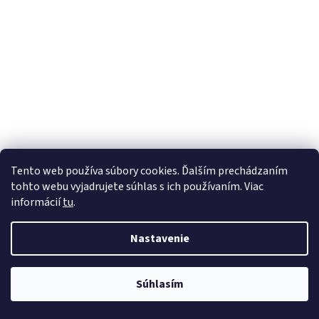
Tento web používa súbory cookies. Ďalším prechádzaním
tohto webu vyjadrujete súhlas s ich používaním. Viac
informácií
tu
.
Nastavenie
Súhlasím