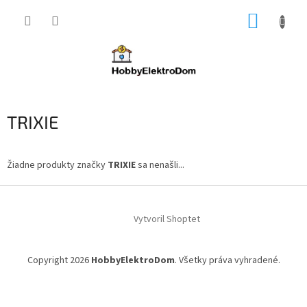
Prejsť
NÁKUP
na
obsah
KOŠÍK
TRIXIE
Žiadne produkty značky
TRIXIE
sa nenašli...
Z
á
Vytvoril Shoptet
p
ä
t
Copyright 2026
HobbyElektroDom
. Všetky práva vyhradené.
i
e