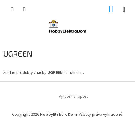
Prejsť
NÁKUP
na
obsah
KOŠÍK
UGREEN
Žiadne produkty značky
UGREEN
sa nenašli...
Z
á
Vytvoril Shoptet
p
ä
t
Copyright 2026
HobbyElektroDom
. Všetky práva vyhradené.
i
e