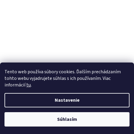
Tento web používa súbory cookies. Ďalším prechádzaním
tohto webu vyjadrujete súhlas s ich používaním. Viac
informácií
tu
.
Nastavenie
Súhlasím