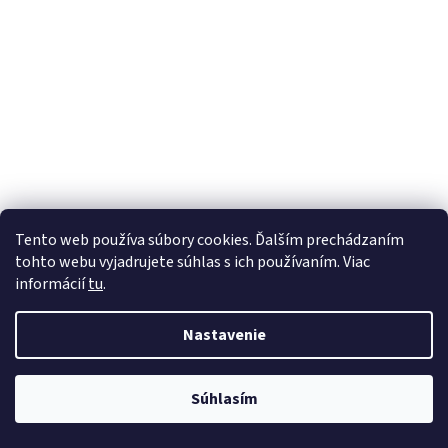
Tento web používa súbory cookies. Ďalším prechádzaním
tohto webu vyjadrujete súhlas s ich používaním. Viac
informácií
tu
.
Nastavenie
Súhlasím