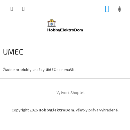
Prejsť
NÁKUP
na
obsah
KOŠÍK
UMEC
Žiadne produkty značky
UMEC
sa nenašli...
Z
á
Vytvoril Shoptet
p
ä
t
Copyright 2026
HobbyElektroDom
. Všetky práva vyhradené.
i
e