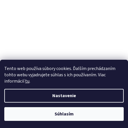
Tento web používa súbory cookies. Ďalším prechádzaním
tohto webu vyjadrujete súhlas s ich používaním. Viac
informácií
tu
.
Nastavenie
Súhlasím