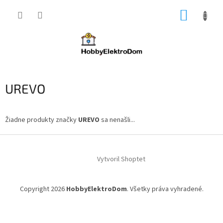
Prejsť
NÁKUP
na
obsah
KOŠÍK
UREVO
Žiadne produkty značky
UREVO
sa nenašli...
Z
á
Vytvoril Shoptet
p
ä
t
Copyright 2026
HobbyElektroDom
. Všetky práva vyhradené.
i
e