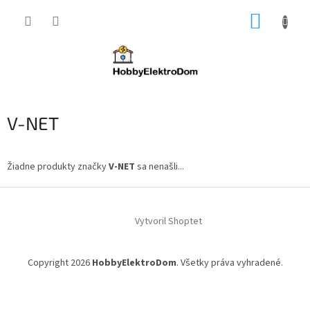
Prejsť
NÁKUP
na
obsah
KOŠÍK
V-NET
Žiadne produkty značky
V-NET
sa nenašli...
Z
á
Vytvoril Shoptet
p
ä
t
Copyright 2026
HobbyElektroDom
. Všetky práva vyhradené.
i
e