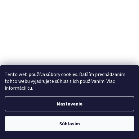
Tento web používa súbory cookies. Ďalším prechádzaním
tohto webu vyjadrujete súhlas s ich používaním. Viac
informácií
tu
.
Nastavenie
Súhlasím