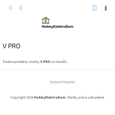
Prejsť
NÁKUP
na
obsah
KOŠÍK
V PRO
Žiadne produkty značky
V PRO
sa nenašli...
Z
á
Vytvoril Shoptet
p
ä
t
Copyright 2026
HobbyElektroDom
. Všetky práva vyhradené.
i
e