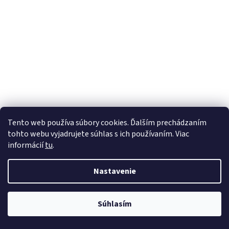
Tento web používa súbory cookies. Ďalším prechádzaním
tohto webu vyjadrujete súhlas s ich používaním. Viac
informácií
tu
.
Nastavenie
Súhlasím