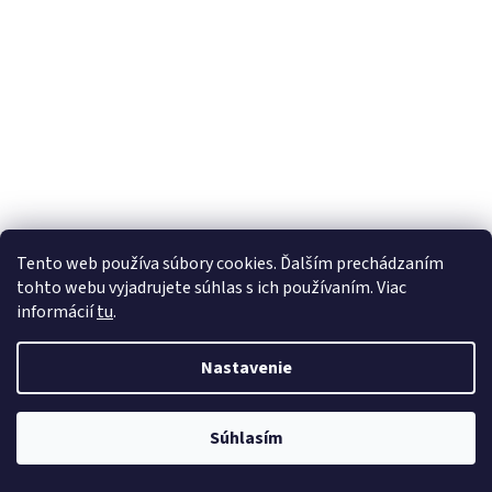
Tento web používa súbory cookies. Ďalším prechádzaním
tohto webu vyjadrujete súhlas s ich používaním. Viac
informácií
tu
.
Nastavenie
Súhlasím