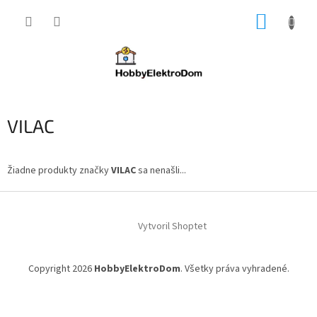
Prejsť
NÁKUP
na
obsah
KOŠÍK
VILAC
Žiadne produkty značky
VILAC
sa nenašli...
Z
á
Vytvoril Shoptet
p
ä
t
Copyright 2026
HobbyElektroDom
. Všetky práva vyhradené.
i
e