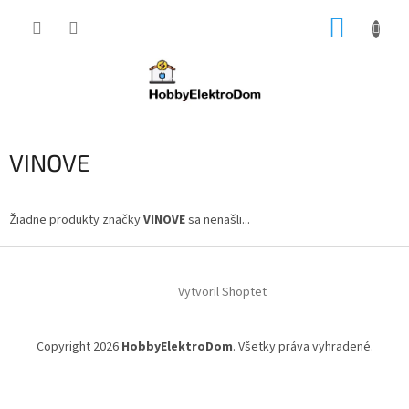
Prejsť
NÁKUP
na
obsah
KOŠÍK
VINOVE
Žiadne produkty značky
VINOVE
sa nenašli...
Z
á
Vytvoril Shoptet
p
ä
t
Copyright 2026
HobbyElektroDom
. Všetky práva vyhradené.
i
e