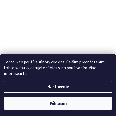
Tento web používa súbory cookies. Ďalším prechádzaním
tohto webu vyjadrujete súhlas s ich používaním. Viac
informácií
tu
.
Nastavenie
Súhlasím