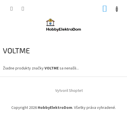
Prejsť
NÁKUP
na
obsah
KOŠÍK
VOLTME
Žiadne produkty značky
VOLTME
sa nenašli...
Z
á
Vytvoril Shoptet
p
ä
t
Copyright 2026
HobbyElektroDom
. Všetky práva vyhradené.
i
e