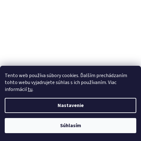
Tento web používa súbory cookies. Ďalším prechádzaním
tohto webu vyjadrujete súhlas s ich používaním. Viac
informácií
tu
.
Nastavenie
Súhlasím