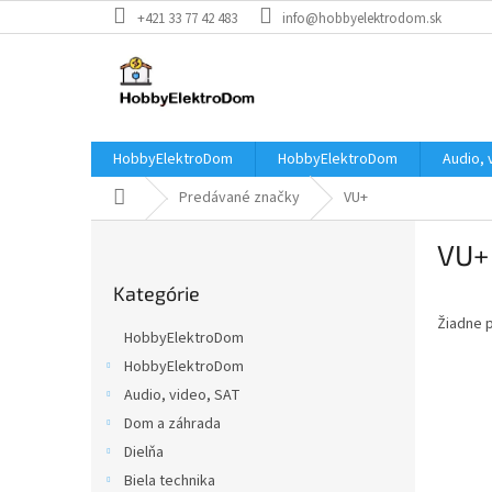
Prejsť
+421 33 77 42 483
info@hobbyelektrodom.sk
na
obsah
HobbyElektroDom
HobbyElektroDom
Audio, 
Domov
Predávané značky
VU+
B
VU+
o
Preskočiť
č
Kategórie
kategórie
n
Žiadne 
ý
HobbyElektroDom
p
HobbyElektroDom
a
Audio, video, SAT
n
e
Dom a záhrada
l
Dielňa
Biela technika