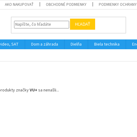
AKO NAKUPOVAŤ
OBCHODNÉ PODMIENKY
PODMIENKY OCHRANY
HĽADAŤ
video, SAT
Dom a záhrada
Dielňa
Biela technika
En
produkty značky
VU+
sa nenašli...