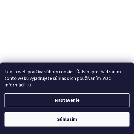
Tento web používa súbory cookies. Ďalším prechádzaním
tohto webu vyjadrujete súhlas s ich používaním. Viac
informácií
tu
.
Nastavenie
Súhlasím