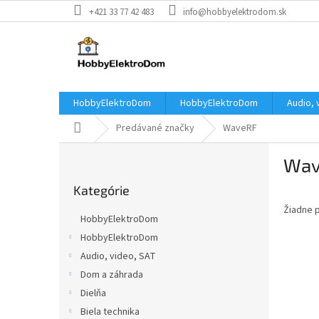
Prejsť
+421 33 77 42 483
info@hobbyelektrodom.sk
na
obsah
HobbyElektroDom
HobbyElektroDom
Audio, 
Domov
Predávané značky
WaveRF
B
Wav
o
Preskočiť
č
Kategórie
kategórie
n
Žiadne 
ý
HobbyElektroDom
p
HobbyElektroDom
a
Audio, video, SAT
n
e
Dom a záhrada
l
Dielňa
Biela technika