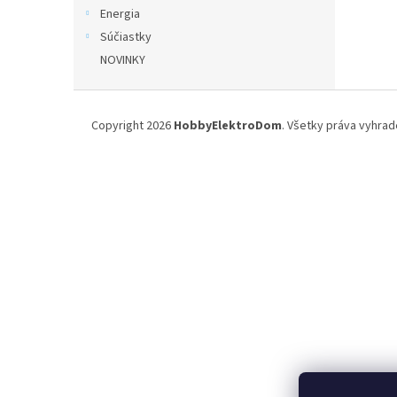
Energia
Súčiastky
NOVINKY
Z
á
Copyright 2026
HobbyElektroDom
. Všetky práva vyhrad
p
ä
t
i
e