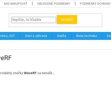
AKO NAKUPOVAŤ
OBCHODNÉ PODMIENKY
PODMIENKY OCHRANY
HĽADAŤ
video, SAT
Dom a záhrada
Dielňa
Biela technika
En
eRF
produkty značky
WaveRF
sa nenašli...